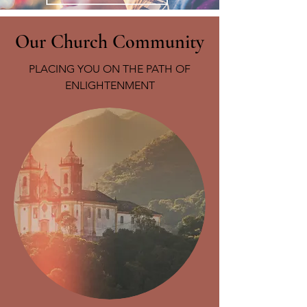
Our Church Community
PLACING YOU ON THE PATH OF
ENLIGHTENMENT