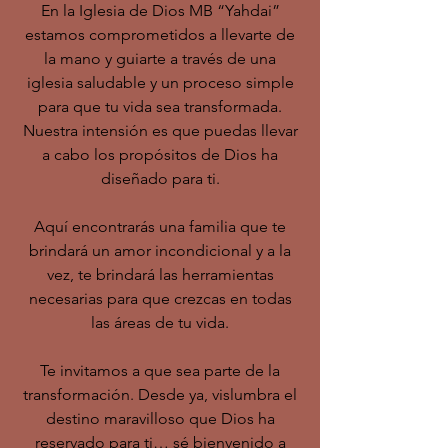
En la Iglesia de Dios MB “Yahdai”
estamos comprometidos a llevarte de
la mano y guiarte a través de una
iglesia saludable y un proceso simple
para que tu vida sea transformada.
Nuestra intensión es que puedas llevar
a cabo los propósitos de Dios ha
diseñado para ti.
Aquí encontrarás una familia que te
brindará un amor incondicional y a la
vez, te brindará las herramientas
necesarias para que crezcas en todas
las áreas de tu vida.
Te invitamos a que sea parte de la
transformación. Desde ya, vislumbra el
destino maravilloso que Dios ha
reservado para ti… sé bienvenido a