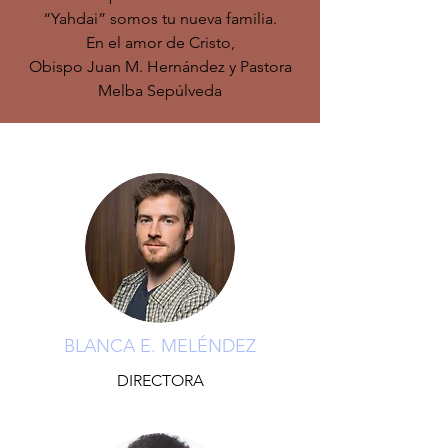
“Yahdai” somos tu nueva familia.
En el amor de Cristo,
Obispo Juan M. Hernández y Pastora
Melba Sepúlveda
BLANCA E. MELÉNDEZ
DIRECTORA