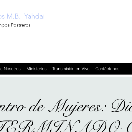
ios M.B. Yahdai
mpos Postreros
e Nosotros
Ministerios
Transmisión en Vivo
Contáctanos
ntro de Mujeres: D
ERMINADO Co