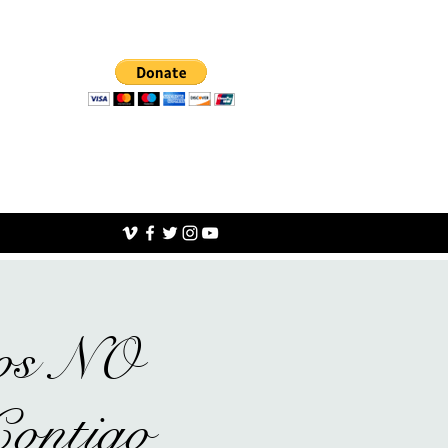
ios NO
ntigo