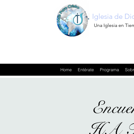
Iglesia de D
Una Iglesia en Tie
Home
Entérate
Programa
Sobr
Encue
HA T