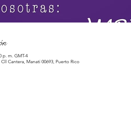
ón
00 p. m. GMT-4
 Cll Cantera, Manatí 00693, Puerto Rico