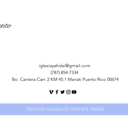
ento
iglesiayahdai@gmail.com
(787) 854-7334
Bo. Cantera Carr. 2 KM 45.1 Manati Puerto Rico 00674
©2019 BY IGLESIA DE DIOS M.B. YAHDAI