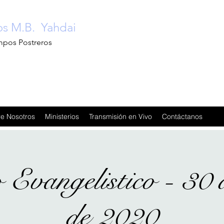
ios M.B. Yahdai
mpos Postreros
e Nosotros
Ministerios
Transmisión en Vivo
Contáctanos
o Evangelistico - 30 
de 2020