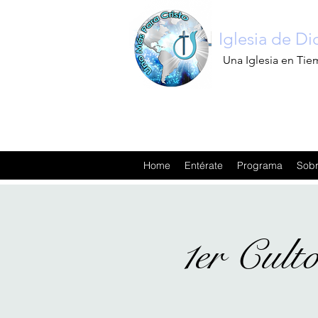
Iglesia de D
Una Iglesia en Tie
Home
Entérate
Programa
Sobr
1er Cult