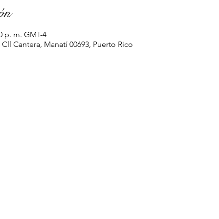
ón
00 p. m. GMT-4
 Cll Cantera, Manatí 00693, Puerto Rico